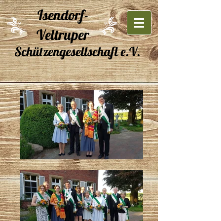
Isendorf-
Veltruper
Schützengesellschaft e.V.